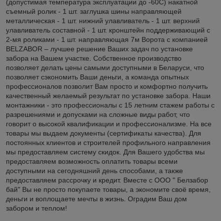
(допустимая температура эксплуатации до -60С) накатной
съемный ролик - 1 шт. заглушка шины направляющей
металлическая - 1 шт. нижний улавливатель - 1 шт. верхний
улавливатель составной - 1 шт. кронштейн поддерживающий с
2-мя роликами - 1 шт. направляющая 7м Ворота с компанией
BELZABOR – лучшее решение Ваших задач по установке
забора на Вашем участке. Собственное производство
позволяет делать цены самыми доступными в Беларуси, что
позволяет сэкономить Ваши деньги, а команда опытных
профессионалов позволит Вам просто и комфортно получить
качественный желаемый результат по установке забора. Наши
монтажники - это профессионалы с 15 летним стажем работы с
разрешениями и допусками на сложные виды работ, что
говорит о высокой квалификации и профессионализме. На все
товары мы выдаем документы (сертификаты качества). Для
постоянных клиентов и строителей профильного направления
мы предоставляем систему скидок. Для Вашего удобства мы
предоставляем возможность оплатить товары всеми
доступными на сегодняшний день способами, а также
предоставляем рассрочку и кредит. Вместе с ООО " Белзабор
бай" Вы не просто покупаете товары, а экономите своё время,
деньги и воплощаете мечты в жизнь. Оградим Ваш дом
забором и теплом!