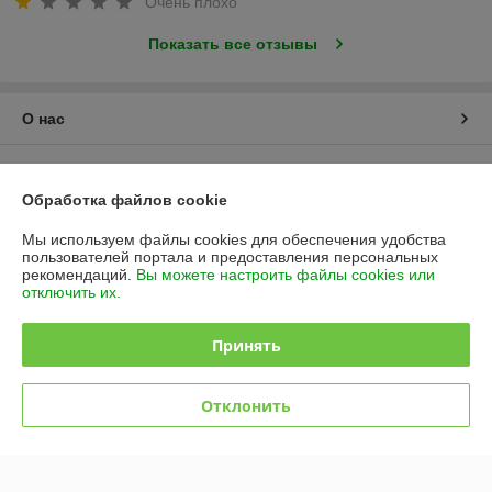
Очень плохо
Показать все отзывы
О нас
Контакты
Обработка файлов cookie
Доставка и оплата
Мы используем файлы cookies для обеспечения удобства
пользователей портала и предоставления персональных
График работы
рекомендаций.
Вы можете настроить файлы cookies или
отключить их.
Полная версия сайта
Принять
Политика обработки cookies
Отклонить
Сайт создан на платформе Deal.by