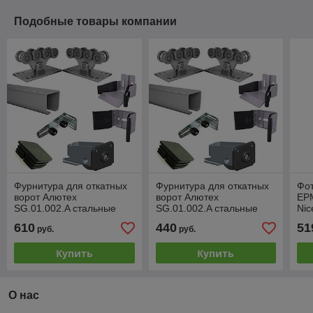
Подобные товары компании
Фурнитура для откатных
Фурнитура для откатных
Фо
ворот Алютех
ворот Алютех
EP
SG.01.002.A стальные
SG.01.002.A стальные
Nic
ролики шина 9 м 450 кг
ролики шина 5,3 м 450 кг
610
440
51
руб.
руб.
Купить
Купить
О нас