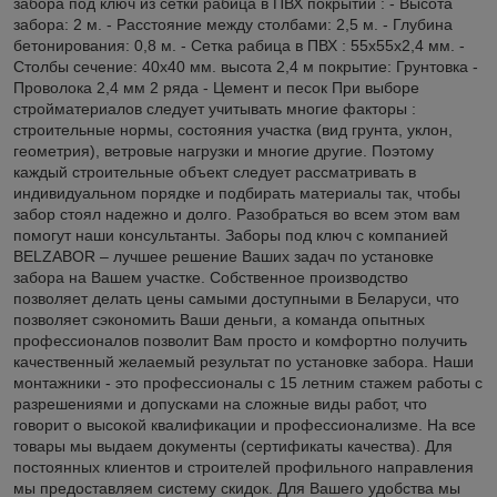
забора под ключ из сетки рабица в ПВХ покрытии : - Высота
забора: 2 м. - Расстояние между столбами: 2,5 м. - Глубина
бетонирования: 0,8 м. - Сетка рабица в ПВХ : 55х55х2,4 мм. -
Столбы сечение: 40х40 мм. высота 2,4 м покрытие: Грунтовка -
Проволока 2,4 мм 2 ряда - Цемент и песок При выборе
стройматериалов следует учитывать многие факторы :
строительные нормы, состояния участка (вид грунта, уклон,
геометрия), ветровые нагрузки и многие другие. Поэтому
каждый строительные объект следует рассматривать в
индивидуальном порядке и подбирать материалы так, чтобы
забор стоял надежно и долго. Разобраться во всем этом вам
помогут наши консультанты. Заборы под ключ с компанией
BELZABOR – лучшее решение Ваших задач по установке
забора на Вашем участке. Собственное производство
позволяет делать цены самыми доступными в Беларуси, что
позволяет сэкономить Ваши деньги, а команда опытных
профессионалов позволит Вам просто и комфортно получить
качественный желаемый результат по установке забора. Наши
монтажники - это профессионалы с 15 летним стажем работы с
разрешениями и допусками на сложные виды работ, что
говорит о высокой квалификации и профессионализме. На все
товары мы выдаем документы (сертификаты качества). Для
постоянных клиентов и строителей профильного направления
мы предоставляем систему скидок. Для Вашего удобства мы