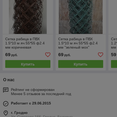
Сетка рабица в ПВХ
Сетка рабица в ПВХ
Сет
1.5*10 м яч 55*55 ф2.4
1.5*10 м яч 55*55 ф2.4
1.2
мм коричневая
мм "зеленый мох"
мм 
69
69
59
руб.
руб.
Купить
Купить
О нас
Рейтинг не сформирован
Менее 5 отзывов за последний год
Работает с 29.06.2015
г. Гродно
Ул. Суворова 166, Гродно, Беларусь