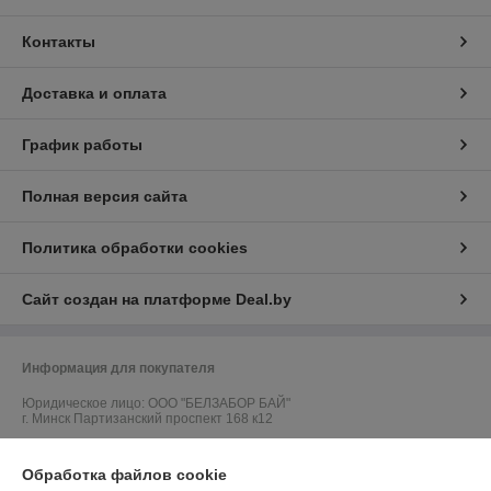
Контакты
Доставка и оплата
График работы
Полная версия сайта
Политика обработки cookies
Сайт создан на платформе Deal.by
Информация для покупателя
Юридическое лицо:
ООО "БЕЛЗАБОР БАЙ"
г. Минск Партизанский проспект 168 к12
Регистрационный номер ЕГР: 192672687
Обработка файлов cookie
УНП: 192672687