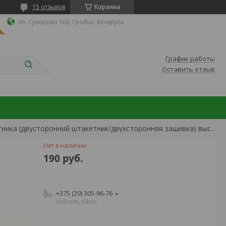
15 отзывов
Корзина
Ул. Суворова 166, Гродно, Беларусь
График работы
Оставить отзыв
Забор из металлического штакетника (двусторонний штакетник/двухсторонняя зашивка) высота 2 м
Нет в наличии
190
руб.
+375 (29) 305-96-76
Velcom, Viber