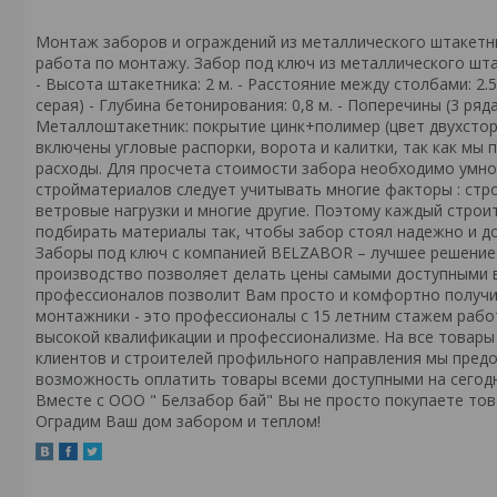
Монтаж заборов и ограждений из металлического штакетни
работа по монтажу. Забор под ключ из металлического шта
- Высота штакетника: 2 м. - Расстояние между столбами: 2.5
серая) - Глубина бетонирования: 0,8 м. - Поперечины (3 ряда
Металлоштакетник: покрытие цинк+полимер (цвет двухсторо
включены угловые распорки, ворота и калитки, так как мы
расходы. Для просчета стоимости забора необходимо умно
стройматериалов следует учитывать многие факторы : строи
ветровые нагрузки и многие другие. Поэтому каждый строи
подбирать материалы так, чтобы забор стоял надежно и до
Заборы под ключ с компанией BELZABOR – лучшее решение 
производство позволяет делать цены самыми доступными в
профессионалов позволит Вам просто и комфортно получи
монтажники - это профессионалы с 15 летним стажем рабо
высокой квалификации и профессионализме. На все товары
клиентов и строителей профильного направления мы предо
возможность оплатить товары всеми доступными на сегодн
Вместе с ООО " Белзабор бай" Вы не просто покупаете тов
Оградим Ваш дом забором и теплом!