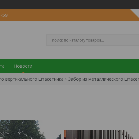
5-59
та
Новости
го вертикального штакетника