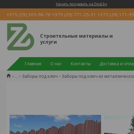
Начать продавать на Deal.by
+375 (29) 305-96-76
+375 (29) 771-25-31
+375 (29) 171-9
Строительные материалы и
услуги
Главная
О нас
Контакты
Доставка и опла
...
Заборы под ключ
Заборы под ключ из металлическо