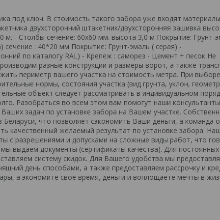
ка под ключ. В стоимость такого забора уже входят материалы
кетника двухсторонний штакетник/двухсторонняя зашивка высот
0 м. - Столбы сечение: 60х60 мм. высота 3,0 м Покрытие: Грунт-э
) сечение : 40*20 мм Покрытие: Грунт-эмаль ( серая) -
нний по каталогу RAL) - Крепеж : саморез - Цемент + песок Не
 производим разные конструкции и размеры ворот, а также тран
жить периметр вашего участка на стоимость метра. При выбор
тельные нормы, состояния участка (вид грунта, уклон, геометр
тельные объект следует рассматривать в индивидуальном поряд
лго. Разобраться во всем этом вам помогут наши консультанты
Ваших задач по установке забора на Вашем участке. Собствен
 Беларуси, что позволяет сэкономить Ваши деньги, а команда 
ть качественный желаемый результат по установке забора. На
ты с разрешениями и допусками на сложные виды работ, что го
 мы выдаем документы (сертификаты качества). Для постоянных
ставляем систему скидок. Для Вашего удобства мы предоставл
яшний день способами, а также предоставляем рассрочку и кре
ары, а экономите своё время, деньги и воплощаете мечты в жиз