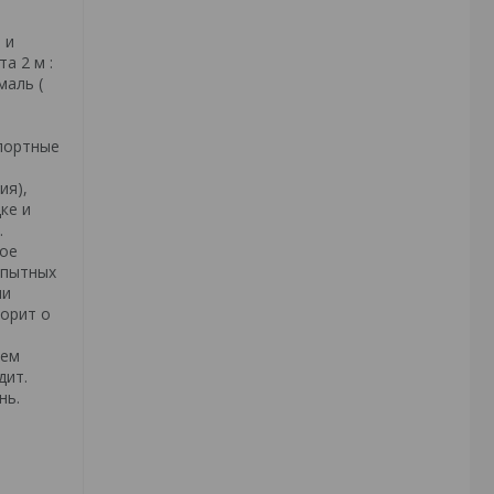
 и
а 2 м :
маль (
спортные
е
ия),
ке и
.
ное
опытных
ши
ворит о
яем
дит.
нь.