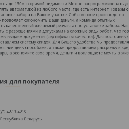
боты до 150м. в прямой видимости Можно запрограммировать д
ять автоматикой из любого места, где есть интернет Товары с
ановке забора на Вашем участке. Собственное производство
о позволяет сэкономить Ваши деньги, а команда опытных
ть качественный желаемый результат по установке забора. На
ты с разрешениями и допусками на сложные виды работ, что го
 мы выдаем документы (сертификаты качества). Для постоянных
ставляем систему скидок. Для Вашего удобства мы предоставл
яшний день способами, а также предоставляем рассрочку и кре
ары, а экономите своё время, деньги и воплощаете мечты в жиз
я для покупателя
г: 23.11.2016
 Республика Беларусь