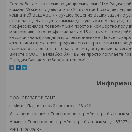
Core работает со всеми радиоприемниками Nice Радиус ра
команд Можно подключить до 20 пультов Позволяет управл
компанией BELZABOR – лучшее решение Ваших задач по уст
позволяет делать цены самыми доступными в Беларуси, чт
профессионалов позволит Вам просто и комфортно получи
монтажники - это профессионалы с 15 летним стажем рабо
высокой квалификации и профессионализме. На все товары
клиентов и строителей профильного направления мы предо
возможность оплатить товары всеми доступными на сегодн
Вместе с ООО " Белзабор бай" Вы не просто покупаете тов
Оградим Ваш дом забором и теплом!
Информаци
ООО "БЕЛЗАБОР БАЙ"
г. Минск Партизанский проспект 168 к12
Дата регистрации в Торговом реестре/Реестре бытовых услу
Номер в Торговом реестре/Реестре бытовых услуг: 359774,
УНП: 192672687