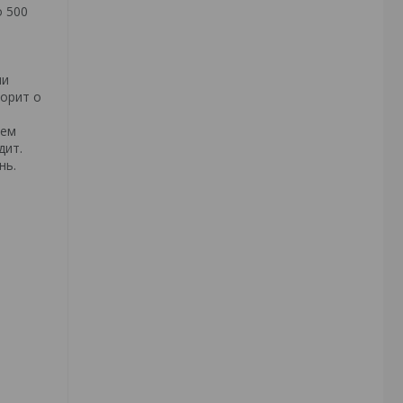
о 500
ши
ворит о
яем
дит.
нь.