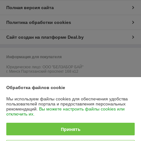
Полная версия сайта
Политика обработки cookies
Сайт создан на платформе Deal.by
Информация для покупателя
Юридическое лицо:
ООО "БЕЛЗАБОР БАЙ"
г. Минск Партизанский проспект 168 к12
Регистрационный номер ЕГР: 192672687
Обработка файлов cookie
УНП: 192672687
Мы используем файлы cookies для обеспечения удобства
Регистрационный орган: Минский горисполком
пользователей портала и предоставления персональных
рекомендаций.
Вы можете настроить файлы cookies или
Дата регистрации компании: 05.07.2016
отключить их.
Ссылка на свидетельство/лицензию
Принять
Ссылка на свидетельство/лицензию