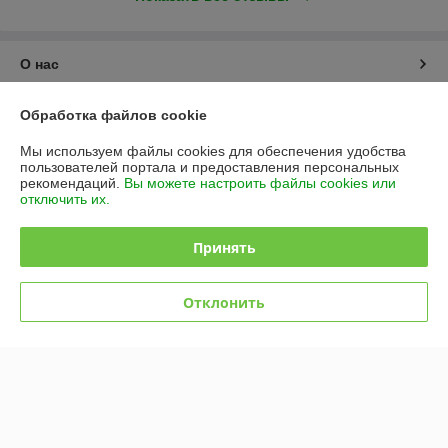
О нас
Контакты
Обработка файлов cookie
Мы используем файлы cookies для обеспечения удобства
Доставка и оплата
пользователей портала и предоставления персональных
рекомендаций.
Вы можете настроить файлы cookies или
отключить их.
График работы
Принять
Полная версия сайта
Политика обработки cookies
Отклонить
Сайт создан на платформе Deal.by
Информация для покупателя
Юридическое лицо:
ООО "БЕЛЗАБОР БАЙ"