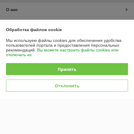
О нас
Контакты
Обработка файлов cookie
Доставка и оплата
Мы используем файлы cookies для обеспечения удобства
пользователей портала и предоставления персональных
рекомендаций.
Вы можете настроить файлы cookies или
График работы
отключить их.
Полная версия сайта
Принять
Политика обработки cookies
Отклонить
Сайт создан на платформе Deal.by
Информация для покупателя
Юридическое лицо:
ООО "БЕЛЗАБОР БАЙ"
г. Минск Партизанский проспект 168 к12