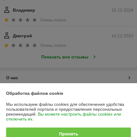
Владимир
15.12.2024
Очень плохо
Дмитрий
14.12.2023
Очень плохо
Показать все отзывы
О нас
Контакты
Обработка файлов cookie
Мы используем файлы cookies для обеспечения удобства
Доставка и оплата
пользователей портала и предоставления персональных
рекомендаций.
Вы можете настроить файлы cookies или
отключить их.
График работы
Принять
Полная версия сайта