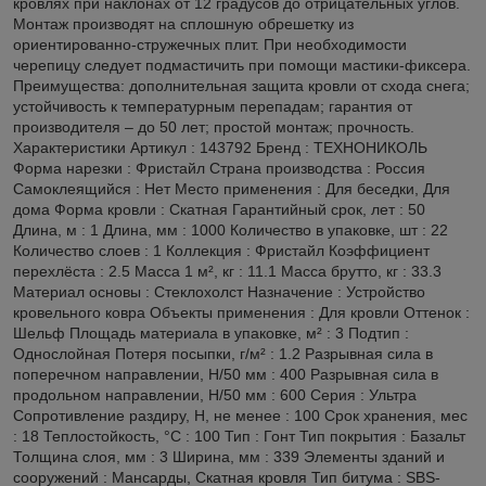
кровлях при наклонах от 12 градусов до отрицательных углов.
Монтаж производят на сплошную обрешетку из
ориентированно-стружечных плит. При необходимости
черепицу следует подмастичить при помощи мастики-фиксера.
Преимущества: дополнительная защита кровли от схода снега;
устойчивость к температурным перепадам; гарантия от
производителя – до 50 лет; простой монтаж; прочность.
Характеристики Артикул : 143792 Бренд : ТЕХНОНИКОЛЬ
Форма нарезки : Фристайл Страна производства : Россия
Самоклеящийся : Нет Место применения : Для беседки, Для
дома Форма кровли : Скатная Гарантийный срок, лет : 50
Длина, м : 1 Длина, мм : 1000 Количество в упаковке, шт : 22
Количество слоев : 1 Коллекция : Фристайл Коэффициент
перехлёста : 2.5 Масса 1 м², кг : 11.1 Масса брутто, кг : 33.3
Материал основы : Стеклохолст Назначение : Устройство
кровельного ковра Объекты применения : Для кровли Оттенок :
Шельф Площадь материала в упаковке, м² : 3 Подтип :
Однослойная Потеря посыпки, г/м² : 1.2 Разрывная сила в
поперечном направлении, Н/50 мм : 400 Разрывная сила в
продольном направлении, Н/50 мм : 600 Серия : Ультра
Сопротивление раздиру, Н, не менее : 100 Срок хранения, мес
: 18 Теплостойкость, °С : 100 Тип : Гонт Тип покрытия : Базальт
Толщина слоя, мм : 3 Ширина, мм : 339 Элементы зданий и
сооружений : Мансарды, Скатная кровля Тип битума : SBS-