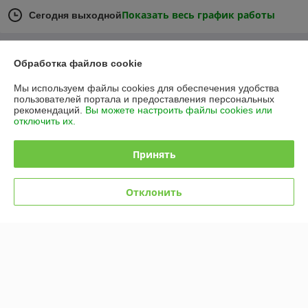
Показать весь график работы
Сегодня выходной
Отзывы о магазине
Обработка файлов cookie
15 отзывов за всё время
Мы используем файлы cookies для обеспечения удобства
пользователей портала и предоставления персональных
рекомендаций.
Вы можете настроить файлы cookies или
Владимир
15.12.2024
отключить их.
Очень плохо
Принять
Дмитрий
14.12.2023
Отклонить
Очень плохо
Показать все отзывы
О нас
Контакты