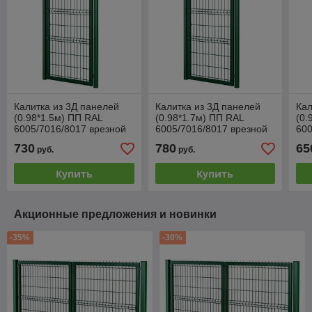
Калитка из 3Д панелей
Калитка из 3Д панелей
Кал
(0.98*1.5м) ПП RAL
(0.98*1.7м) ПП RAL
(0.
6005/7016/8017 врезной
6005/7016/8017 врезной
600
замок
замок
730
780
65
руб.
руб.
Купить
Купить
Акционные предложения и новинки
-35%
-30%