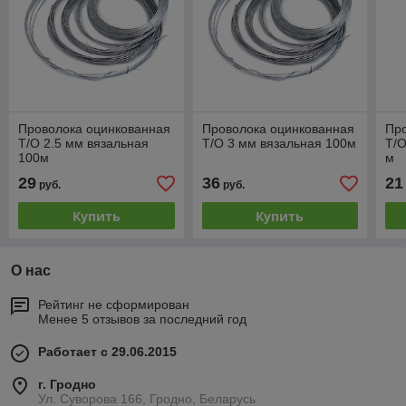
Проволока оцинкованная
Проволока оцинкованная
Пр
Т/О 2.5 мм вязальная
Т/О 3 мм вязальная 100м
Т/О
100м
м
29
36
21
руб.
руб.
Купить
Купить
О нас
Рейтинг не сформирован
Менее 5 отзывов за последний год
Работает с 29.06.2015
г. Гродно
Ул. Суворова 166, Гродно, Беларусь