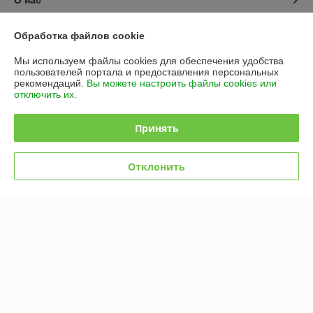
О нас
Контакты
Обработка файлов cookie
Мы используем файлы cookies для обеспечения удобства
Доставка и оплата
пользователей портала и предоставления персональных
рекомендаций.
Вы можете настроить файлы cookies или
отключить их.
График работы
Принять
Полная версия сайта
Политика обработки cookies
Отклонить
Сайт создан на платформе Deal.by
Информация для покупателя
Юридическое лицо:
ООО "БЕЛЗАБОР БАЙ"
г. Минск Партизанский проспект 168 к12
Регистрационный номер ЕГР: 192672687