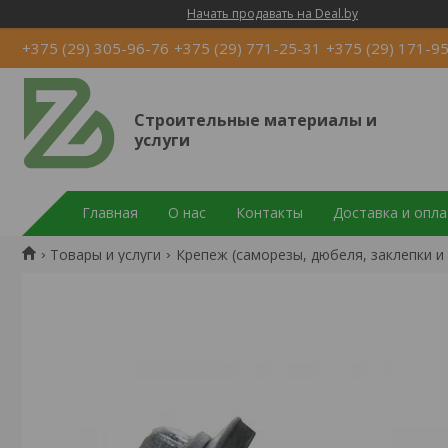
Начать продавать на Deal.by
+375 (29) 305-96-76
+375 (29) 771-25-31
+375 (29) 171-9
Строительные материалы и
услуги
Главная
О нас
Контакты
Доставка и опла
Товары и услуги
Крепеж (саморезы, дюбеля, заклепки и 