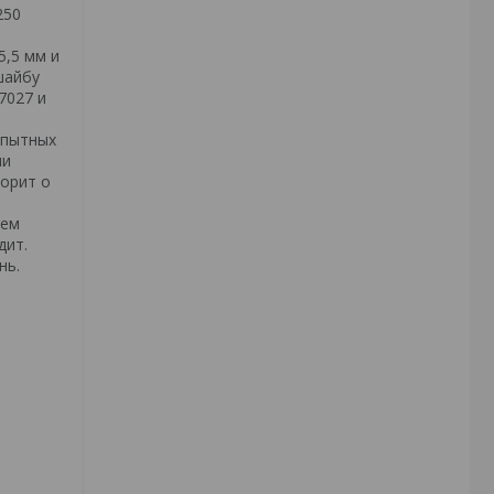
250
5,5 мм и
шайбу
7027 и
е
опытных
ши
ворит о
яем
дит.
нь.