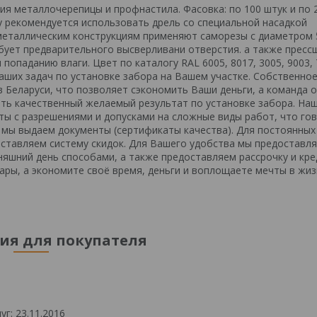
я металлочерепицы и профнастила. Фасовка: по 100 штук и по 
у рекомендуется использовать дрель со специальной насадкой
металлическим конструкциям применяют саморезы с диаметром 
ребует предварительного высверливани отверстия. а также пресс
опаданию влаги. Цвет по каталогу RAL 6005, 8017, 3005, 9003, 
аших задач по установке забора на Вашем участке. Собственно
 Беларуси, что позволяет сэкономить Ваши деньги, а команда 
ть качественный желаемый результат по установке забора. На
ты с разрешениями и допусками на сложные виды работ, что го
 мы выдаем документы (сертификаты качества). Для постоянных
ставляем систему скидок. Для Вашего удобства мы предоставл
яшний день способами, а также предоставляем рассрочку и кре
ары, а экономите своё время, деньги и воплощаете мечты в жиз
я для покупателя
г: 23.11.2016