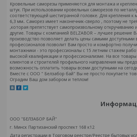
Кровельные саморезы применяются для монтажа и креплени
штук. При использовании кровельных саморезов по металл
соответствующей шестигранной головке. Для крепления к 
6,3 мм.. Саморез имеет наконечник-сверло , поэтому не т
,которая препятствует самопроизвольному откручиванию и п
другие. Товары с компанией BELZABOR – лучшее решение В
производство позволяет делать цены самыми доступными в
профессионалов позволит Вам просто и комфортно получи
монтажники - это профессионалы с 15 летним стажем рабо
высокой квалификации и профессионализме. На все товары
клиентов и строителей профильного направления мы предо
возможность оплатить товары всеми доступными на сегодн
Вместе с ООО " Белзабор бай" Вы не просто покупаете тов
Оградим Ваш дом забором и теплом!
Информаци
ООО "БЕЛЗАБОР БАЙ"
г. Минск Партизанский проспект 168 к12
Дата регистрации в Торговом реестре/Реестре бытовых услу