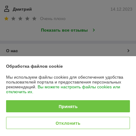
Дмитрий
14.12.2023
Очень плохо
Показать все отзывы
О нас
Контакты
Обработка файлов cookie
Мы используем файлы cookies для обеспечения удобства
Доставка и оплата
пользователей портала и предоставления персональных
рекомендаций.
Вы можете настроить файлы cookies или
отключить их.
График работы
Принять
Полная версия сайта
Политика обработки cookies
Отклонить