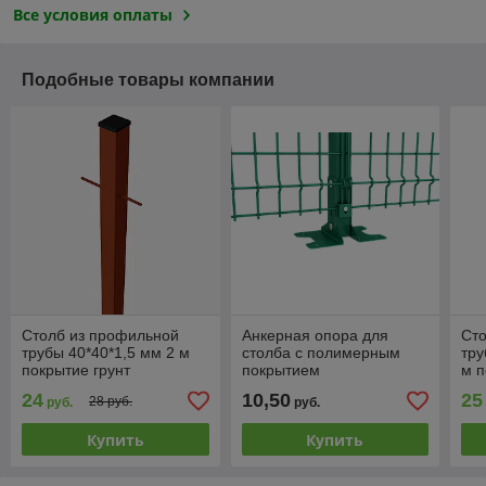
Все условия оплаты
Подобные товары компании
Столб из профильной
Анкерная опора для
Ст
трубы 40*40*1,5 мм 2 м
столба с полимерным
тру
покрытие грунт
покрытием
м п
универсальная
24
10,50
25
28 руб.
руб.
руб.
Купить
Купить