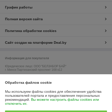
График работы
Полная версия сайта
Политика обработки cookies
Сайт создан на платформе Deal.by
Информация для покупателя
Юридическое лицо:
ООО "БЕЛЗАБОР БАЙ"
г. Минск Партизанский проспект 168 к12
Регистрационный номер ЕГР: 192672687
Обработка файлов cookie
УНП: 192672687
Мы используем файлы cookies для обеспечения удобства
Регистрационный орган: Минский горисполком
пользователей портала и предоставления персональных
рекомендаций.
Вы можете настроить файлы cookies или
Дата регистрации компании: 05.07.2016
отключить их.
Ссылка на свидетельство/лицензию