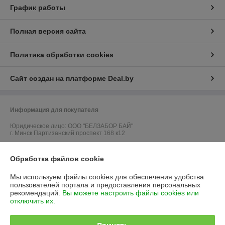
График работы
Полная версия сайта
Политика обработки cookies
Сайт создан на платформе Deal.by
Информация для покупателя
Юридическое лицо:
ООО "БЕЛЗАБОР БАЙ"
г. Минск Партизанский проспект 168 к12
Регистрационный номер ЕГР: 192672687
Обработка файлов cookie
УНП: 192672687
Мы используем файлы cookies для обеспечения удобства
Регистрационный орган: Минский горисполком
пользователей портала и предоставления персональных
рекомендаций.
Вы можете настроить файлы cookies или
Дата регистрации компании: 05.07.2016
отключить их.
Ссылка на свидетельство/лицензию